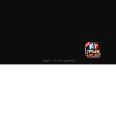
每日高清免费在线大片
专注于提供最新国产热门电影电视剧免费在线观看服务， 高清流畅
播放，无插件，打造纯净的免费影视观看体验！